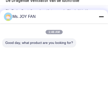
De Dragende Ventilator van de luchtfolie
Plc Turbo Centrifugaalventilator van de Olie de Vrije Hoge
snelheid 60KPA
Ms. JOY FAN
Centrifugeerblazer met air turbo-ophanging
1:46 AM
XTB 700 pk Air Turbo Suspension Bearing Centrifugal Blower
met druk 6000-12000 mmAq
Good day, what product are you looking for?
populaire categorieën
Alle
De Ventilator Van 
De Ventilator Van 
Drie Kwabwortels
Hoge Drukwortels
Ventilator Van De 
De Ventilator Van 
Wortels De 
De Wortelslucht
Roterende Kwab
Roterende 
De Vacuümpomp 
Luchtventilator
Van De 
Wortelsventilator