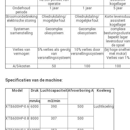
operatie
kogellager
Onderhoud
1 jaar
1 jaar
5 jaar
periode
Stroomonderbreking
Oliedrukdaling/
Oliedrukdaling/
Korte levensduu
elektrische storing
mogelijke fout
mogelijke fout
assistent
kogellager
Systemen
Gecomplex
Gecomplex
complexe
samenstelling
oliesysteem
oliesysteem
besturingscluste
beperkt lager
levensduur van
de spoel
Verlies van
5% verlies als gevolg
10% verlies door
(bij hoge snelhe
vermogen
van
versnellingssysteem
met motor)
versnellingssysteem
Verlies van 1%
A/S-kosten
50
100
100
Specificaties van de machine:
Model
Druk
Luchtcapaciteit
Afvoerboring A
Koelweg
mmAq
m3/min
XTB600HP-0.6
6000
390
500
Luchtkoeling
XTB600HP-0.8
8000
307
500