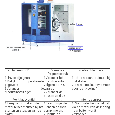
Touchscreen LCD
Variabele
Koelluchtdempers
frequentiedruk
1, Invoer rijsignaal
1Verander het
1Het bespaart ruimte bij
2,Bekijk operationele
motortoerental
installatie
gegevens
volgens de PLC-
2"Twee circulatiesystemen
3Verander de
waarde
voor luchtkoeling"
productinstellingen
2Verander de
stroom en druk
Ventilatieventiel
Lucht
Interne demper
1,Leeg de lucht af om de
1De omringende
1, Verminder het geluid dat
motor te beschermen bij het
lucht en gassen
via de motor van de ingang
starten en stoppen van de
comprimeren.
naar buiten wordt
blazer
2Centrifuge
verzonden