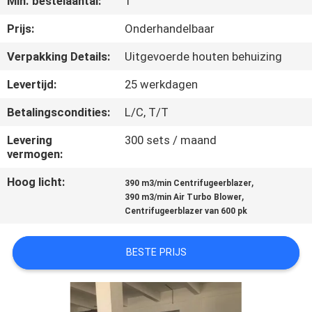
Min. bestelaantal:
1
KWALITEITSCONTROLE
Prijs:
Onderhandelbaar
CONTACTEER
Verpakking Details:
Uitgevoerde houten behuizing
ONS
Levertijd:
25 werkdagen
Betalingscondities:
L/C, T/T
VERZOEK
OM EEN
Levering
300 sets / maand
vermogen:
CITAAT
Hoog licht:
,
390 m3/min Centrifugeerblazer
,
390 m3/min Air Turbo Blower
COMPANY
Centrifugeerblazer van 600 pk
NEWS
BESTE PRIJS
SITEMAP