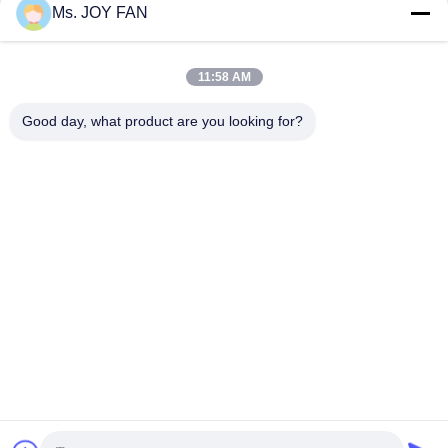
Ms. JOY FAN
B-TOHIN BK-serie Rootsblower
Centrifugeerblazer met
luchtophanging
Onze Producten
Onze Producten
December 13, 2024
April 08, 2025
11:58 AM
Good day, what product are you looking for?
00:39
00:33
YU-EG wortelblazer
Roterende blazer van de Hc-serie
Onze Producten
Onze Producten
September 04, 2025
May 29, 2025
00:26
00:37
Intelligente workshop
MTB magnetische
zweefcentrifugaalventilator
Werkplaats
Onze Producten