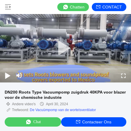
Chatten
CONTACT
DN200 Roots Type Vacuumpomp zuigdruk 40KPA voor blazer
voor de chemische industrie
Andere video's
April 30, 2024
Trefwoord:
De Vacuümpomp van de wortelsventilator
Chat
Contacteer Ons