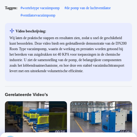
Taggen:
#
wortelstype vacuümpomp
#
de pomp van de luchtventilator
#
ventilatorvacuümpomp
Video beschrijving:
Wij laten de praktische stappen en resultaten zien, zodat u snel de geschiktheid
kunt beoordelen. Deze video biedt een gedetailleerde demonstratie van de DN200
Roots Type vacuümpomp, waarin de werking en prestaties worden getoond bij
het bereiken van zuigdrukken tot 40 KPA voor toepassingen in de chemische
industrie. U ziet de samenstelling van de pomp, de belangrijkste componenten
zoals het lobbendraaimechanisme, en hoe deze een stabiel vacuümluchttransport
levert met een uitstekende volumetrische efficiëntie.
Gerelateerde Video's
00:24
01:06