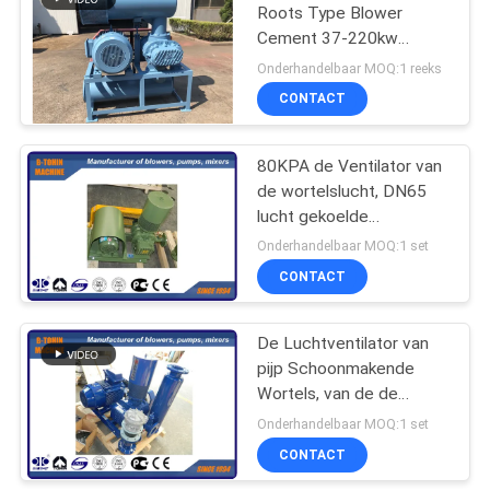
Roots Type Blower
Cement 37-220kw
Hogere Capaciteit
Onderhandelbaar MOQ:1 reeks
CONTACT
80KPA de Ventilator van
de wortelslucht, DN65
lucht gekoelde
compressor120m3/h
Onderhandelbaar MOQ:1 set
pneumatische ventilator
CONTACT
De Luchtventilator van
pijp Schoonmakende
Wortels, van de de
verplaatsingsventilator
Onderhandelbaar MOQ:1 set
van DN125 positieve de
CONTACT
verluchtingsventilator