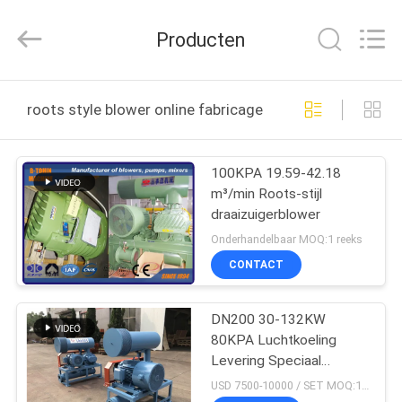
B-
Tohin
Machine
Producten
(Jiangsu)
Co.,
Ltd..
All
HUIS
Rights
Reserved.
roots style blower online fabricage
PRODUCTEN
100KPA 19.59-42.18
m³/min Roots-stijl
VIDEOS
draaizuigerblower
Onderhandelbaar MOQ:1 reeks
ONGEVEER
CONTACT
ONS
DN200 30-132KW
80KPA Luchtkoeling
FABRIEKSREIS
Levering Speciaal
Voedsel Rotary Roots
USD 7500-10000 / SET MOQ:1 set