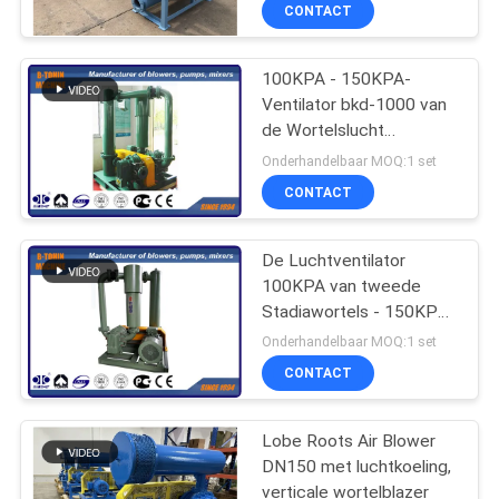
Style Blower
KWALITEITSCONTROLE
CONTACT
CONTACTEER
100KPA - 150KPA-
Ventilator bkd-1000 van
ONS
de Wortelslucht
wortelsventilator in twee
Onderhandelbaar MOQ:1 set
stadia
VERZOEK
CONTACT
OM EEN
CITAAT
De Luchtventilator
100KPA van tweede
Stadiawortels - 150KPA
COMPANY
voor hoge druklucht
Onderhandelbaar MOQ:1 set
vervoeren
NEWS
CONTACT
SITEMAP
Lobe Roots Air Blower
DN150 met luchtkoeling,
verticale wortelblazer