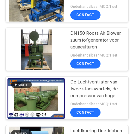
PRIVACY
Onderhandelbaar MOQ:1 set
POLICY
CONTACT
DN150 Roots Air Blower,
zuurstofgenerator voor
aquaculturen
Onderhandelbaar MOQ:1 set
CONTACT
De Luchtventilator van
twee stadiawortels, de
compressor van hoge
drukwortels voor
Onderhandelbaar MOQ:1 set
elektrische centrale
CONTACT
Luchtkoeling Drie-lobben