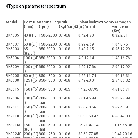
4
Type en parameterspectrum
Model
Port Dia
Versnelling
Druk
Inlaatluchtstroom
Vermogen
(mm)
(rpm)
(kgf/cm)
2)
(m)
³
/min)
van de as
(Kw)
BK4005
40 ((1,5′
1500-2300
0.1-0.8
0.42-1.80
0.82-2.81
′)
BK4007
50 (((2′′)
1500-2200
0.1-0.8
0.99-2.69
1.04-3.75
BK5003
65
850-2000
0.1-0.8
3.43-7.15
0.95-12.29
(((2,5′′)
BK5006
100 (((4′
850-2000
0.1-0.8
4.9-12.14
1.48-16.76
′)
BK5009
100 (((4′
850-2000
0.1-0.5
4.89-17.86
2.08-17.92
′)
BK6005
80 (((3′′)
850-1800
0.1-0.8
4.22-11.74
1.66-19.31
BK6008
125 (((5′
850-1800
0.1-0.8
6.49-20.01
2.54-30.32
′)
BK6015
150 (((6′
850-1800
0.1-0.5
14.23-37.95
4.61-36.71
′)
BK7006
100 (((4′
700-1500
0.1-0.8
5.01-16.44
2.08-27.49
′)
jaar
BK7011
150 (((6′
700-1500
0.1-0.8
9.66-30.56
3.69-43.4
′)
jaar
BK7018
200 ((8")
700-1500
0.1-0.5
18.98-50.47
6.55-47.33
jaar
BK8016S
150
700-1500
0.1-0.8
15.21-47.14
11.16-65.36
(((6")
jaar
BK8024S
200 ((8")
800-1250
0.1-0.6
33.69-77.85
19.47-70.16