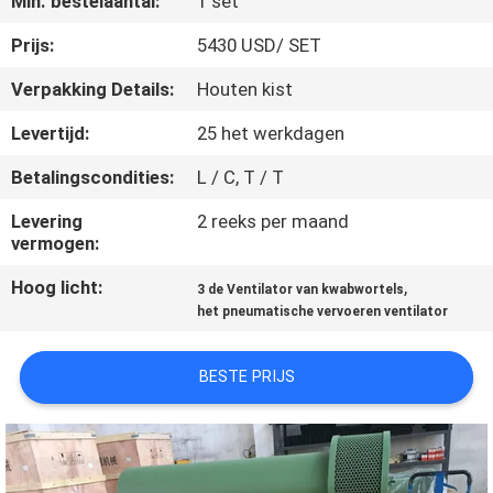
Min. bestelaantal:
1 set
KWALITEITSCONTROLE
Prijs:
5430 USD/ SET
CONTACTEER
Verpakking Details:
Houten kist
ONS
Levertijd:
25 het werkdagen
Betalingscondities:
L / C, T / T
VERZOEK
OM EEN
Levering
2 reeks per maand
vermogen:
CITAAT
Hoog licht:
,
3 de Ventilator van kwabwortels
het pneumatische vervoeren ventilator
COMPANY
NEWS
BESTE PRIJS
SITEMAP