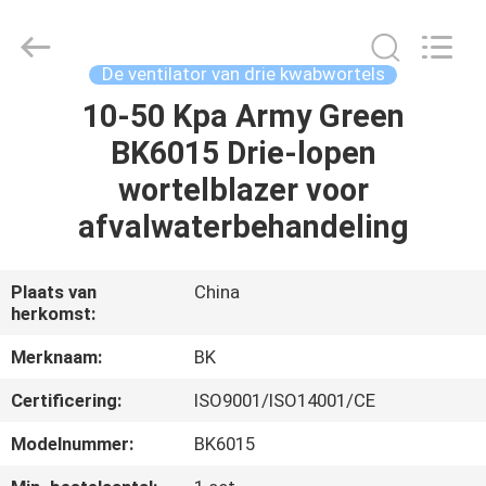
B-
Tohin
Machine
(Jiangsu)
Co.,
De ventilator van drie kwabwortels
Ltd..
All
10-50 Kpa Army Green
HUIS
Rights
Reserved.
BK6015 Drie-lopen
PRODUCTEN
wortelblazer voor
afvalwaterbehandeling
VIDEOS
Plaats van
China
herkomst:
ONGEVEER
ONS
Merknaam:
BK
Certificering:
ISO9001/ISO14001/CE
FABRIEKSREIS
Modelnummer:
BK6015