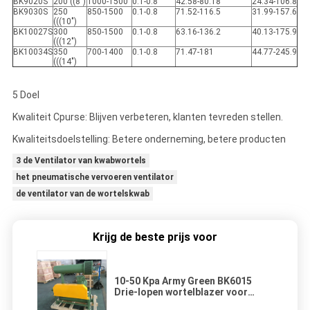
BK9020S
200 ((8")
1000-1500
0.1-0.8
42.58-80.18
24.34-106.8
BK9030S
250
850-1500
0.1-0.8
71.52-116.5
31.99-157.6
(((10")
BK10027S
300
850-1500
0.1-0.8
63.16-136.2
40.13-175.9
(((12")
BK10034S
350
700-1400
0.1-0.8
71.47-181
44.77-245.9
(((14")
5 Doel
Kwaliteit Cpurse: Blijven verbeteren, klanten tevreden stellen.
Kwaliteitsdoelstelling: Betere onderneming, betere producten
3 de Ventilator van kwabwortels
het pneumatische vervoeren ventilator
de ventilator van de wortelskwab
Krijg de beste prijs voor
10-50 Kpa Army Green BK6015
Drie-lopen wortelblazer voor
afvalwaterbehandeling