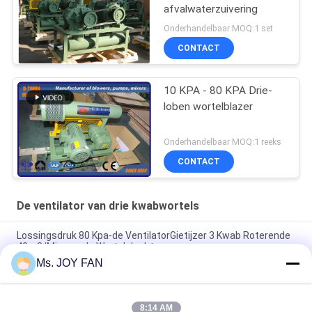
afvalwaterzuivering
Onderhandelbaar MOQ:1 set
CONTACT
10 KPA - 80 KPA Drie-
loben wortelblazer
Onderhandelbaar MOQ:1 reeks
CONTACT
De ventilator van drie kwabwortels
Lossingsdruk 80 Kpa-de VentilatorGietijzer 3 Kwab Roterende
40m3/Min van de Wortelslucht
Ms. JOY FAN
10" 80kpa 71.52m3/Min 132kw gietijzeren drie-loben
wortelblazer
8:14 AM