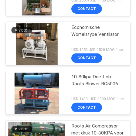
USD 2550- USD 4160 MOQ:1 reeks
CONTACT
Economische
Wortelstype Ventilator
USD 1250-USD 1520 MOQ:1 set
CONTACT
10-80kpa Drie-Lob
Roots Blower BC5006
USD 1400- USD 1800 MOQ:1 set
CONTACT
Roots Air Compressor
met druk 10-80KPA voor