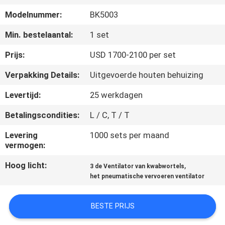
KWALITEITSCONTROLE
Modelnummer:
BK5003
CONTACTEER
Min. bestelaantal:
1 set
ONS
Prijs:
USD 1700-2100 per set
Verpakking Details:
Uitgevoerde houten behuizing
VERZOEK
Levertijd:
25 werkdagen
OM EEN
Betalingscondities:
L / C, T / T
CITAAT
Levering
1000 sets per maand
vermogen:
COMPANY
Hoog licht:
,
NEWS
3 de Ventilator van kwabwortels
het pneumatische vervoeren ventilator
SITEMAP
BESTE PRIJS