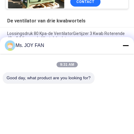
CONTACT
De ventilator van drie kwabwortels
Lossingsdruk 80 Kpa-de VentilatorGietijzer 3 Kwab Roterende
40m3/Min van de Wortelslucht
Ms. JOY FAN
10" 80kpa 71.52m3/Min 132kw gietijzeren drie-loben
wortelblazer
9:31 AM
DN200 het water koelde de Ventilator maximumdruk 100KPA
van Drie Kwabwortels
Good day, what product are you looking for?
populaire categorieën
Alle
De Ventilator Van 
De Ventilator Van 
Drie Kwabwortels
Hoge Drukwortels
Ventilator Van De 
De Ventilator Van 
Wortels De 
De Wortelslucht