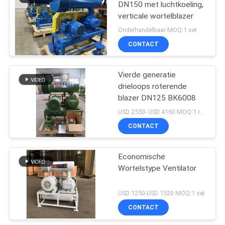
DN150 met luchtkoeling,
verticale wortelblazer
Onderhandelbaar MOQ:1 set
CONTACT
Vierde generatie
drieloops roterende
blazer DN125 BK6008
USD 2550- USD 4160 MOQ:1 reeks
CONTACT
Economische
Wortelstype Ventilator
USD 1250-USD 1520 MOQ:1 set
CONTACT