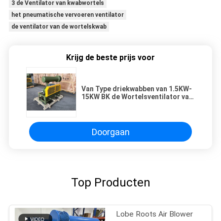
3 de Ventilator van kwabwortels
het pneumatische vervoeren ventilator
de ventilator van de wortelskwab
Krijg de beste prijs voor
Van Type driekwabben van 1.5KW-
15KW BK de Wortelsventilator van
Leger Groen met Economisch
Energieverbruik Met geringe
geluidssterkte
Doorgaan
Top Producten
Lobe Roots Air Blower