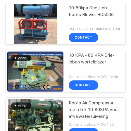
10-80kpa Drie-Lob
Roots Blower BC5006
USD 1400- USD 1800 MOQ:1 set
CONTACT
10 KPA - 80 KPA Drie-
loben wortelblazer
Onderhandelbaar MOQ:1 reeks
CONTACT
Roots Air Compressor
met druk 10-80KPA voor
afvalwaterzuivering
Onderhandelbaar MOQ:1 set