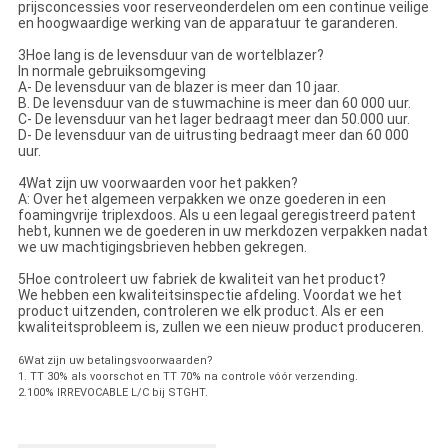
prijsconcessies voor reserveonderdelen om een continue veilige
en hoogwaardige werking van de apparatuur te garanderen.
3Hoe lang is de levensduur van de wortelblazer?
In normale gebruiksomgeving
A- De levensduur van de blazer is meer dan 10 jaar.
B. De levensduur van de stuwmachine is meer dan 60 000 uur.
C- De levensduur van het lager bedraagt meer dan 50.000 uur.
D- De levensduur van de uitrusting bedraagt meer dan 60 000
uur.
4Wat zijn uw voorwaarden voor het pakken?
A: Over het algemeen verpakken we onze goederen in een
foamingvrije triplexdoos. Als u een legaal geregistreerd patent
hebt, kunnen we de goederen in uw merkdozen verpakken nadat
we uw machtigingsbrieven hebben gekregen.
5Hoe controleert uw fabriek de kwaliteit van het product?
We hebben een kwaliteitsinspectie afdeling. Voordat we het
product uitzenden, controleren we elk product. Als er een
kwaliteitsprobleem is, zullen we een nieuw product produceren.
6Wat zijn uw betalingsvoorwaarden?
1. TT 30% als voorschot en TT 70% na controle vóór verzending.
2.100% IRREVOCABLE L/C bij STGHT.