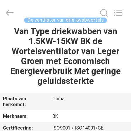
B-
Tohin
Machine
(Jiangsu)
Co.,
De ventilator van drie kwabwortels
Ltd..
All
Van Type driekwabben van
HUIS
Rights
Reserved.
1.5KW-15KW BK de
PRODUCTEN
Wortelsventilator van Leger
Groen met Economisch
VIDEOS
Energieverbruik Met geringe
geluidssterkte
ONGEVEER
ONS
Plaats van
China
herkomst:
FABRIEKSREIS
Merknaam:
BK
Certificering:
ISO9001 / ISO14001/CE