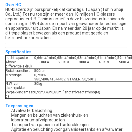
Over HC
HC-blazers zijn oorspronkelijk afkomstig uit Japan (Tohin Shoji
Co., Ltd.) Tot nu toe zijn er meer dan 10 miljoen HC-blazers
geproduceerd. B-Tohin is actief in deze blazerindustrie sinds de
oprichting in 1994 door de import van geavanceerde technologie
en apparatuur uit Japan. En na meer dan 20 jaar op de markt, is
dit type blazer bewezen als een product met goede en
betrouwbare prestaties.
.
Specificaties
Luchtcapaciteit
0,66m
/min
0,65m
/min
0,63m
/min
0,61m
/min
0,59m
/m
3
3
3
3
3
Afvoer
10KPA
20 KPA
30KPA
40 KPA
50KPA
differentiële druk
Rotatiesnelheid
500rpm
Motortype
0,75KW
380/400/415/440V, 3 FASEN, 50/60HZ
N.W. van
80kg
blazerpakket
Verpakkingsmaat
0,92*0,48*0,85m (lengte*breedte*hoogte)
ca.
Toepassingen
Afvalwaterbeluchting
Mengen en beluchten van ziekenhuis- en
laboratoriumafvalproducten
Transport van papier in offsetdrukkerijen
Agitatie en beluchting voor galvaniseertanks en afvalwater