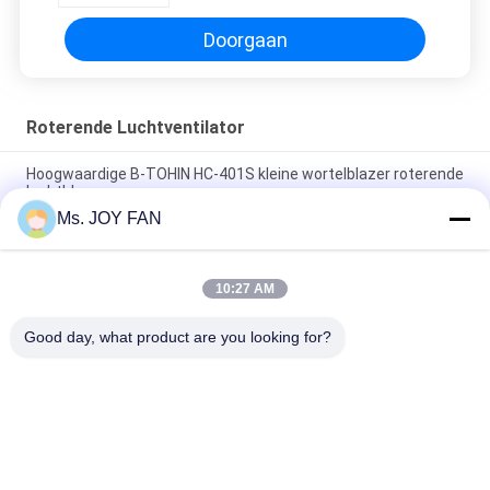
Doorgaan
Roterende Luchtventilator
Hoogwaardige B-TOHIN HC-401S kleine wortelblazer roterende
luchtblazer
Ms. JOY FAN
DN80 roterende Luchtventilator, de behandelingsventilator
met geringe geluidssterkte van het verspillerwater
10:27 AM
0.350.31m3/min Lucht Roterende Ventilator, hc-JAREN '30 V
riem gedreven ventilator 10-50KPA
Good day, what product are you looking for?
populaire categorieën
Alle
De Ventilator Van 
De Ventilator Van 
Drie Kwabwortels
Hoge Drukwortels