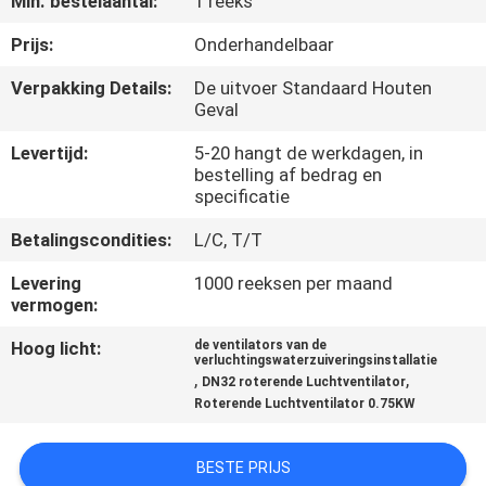
Min. bestelaantal:
1 reeks
KWALITEITSCONTROLE
Prijs:
Onderhandelbaar
CONTACTEER
Verpakking Details:
De uitvoer Standaard Houten
Geval
ONS
Levertijd:
5-20 hangt de werkdagen, in
bestelling af bedrag en
VERZOEK
specificatie
OM EEN
Betalingscondities:
L/C, T/T
CITAAT
Levering
1000 reeksen per maand
vermogen:
COMPANY
Hoog licht:
de ventilators van de
NEWS
verluchtingswaterzuiveringsinstallatie
,
,
DN32 roterende Luchtventilator
Roterende Luchtventilator 0.75KW
SITEMAP
BESTE PRIJS