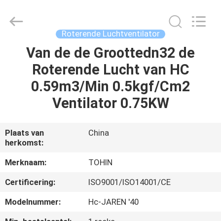
B-
Tohin
Machine
(Jiangsu)
Co.,
Roterende Luchtventilator
Ltd..
All
Van de de Groottedn32 de
HUIS
Rights
Reserved.
Roterende Lucht van HC
PRODUCTEN
0.59m3/Min 0.5kgf/Cm2
Ventilator 0.75KW
VIDEOS
Plaats van
China
herkomst:
ONGEVEER
ONS
Merknaam:
TOHIN
Certificering:
ISO9001/ISO14001/CE
FABRIEKSREIS
Modelnummer:
Hc-JAREN '40