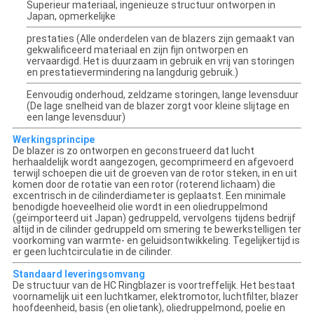
Superieur materiaal, ingenieuze structuur ontworpen in
Japan, opmerkelijke
prestaties (Alle onderdelen van de blazers zijn gemaakt van
gekwalificeerd materiaal en zijn fijn ontworpen en
vervaardigd. Het is duurzaam in gebruik en vrij van storingen
en prestatievermindering na langdurig gebruik.)
Eenvoudig onderhoud, zeldzame storingen, lange levensduur
(De lage snelheid van de blazer zorgt voor kleine slijtage en
een lange levensduur)
Werkingsprincipe
De blazer is zo ontworpen en geconstrueerd dat lucht
herhaaldelijk wordt aangezogen, gecomprimeerd en afgevoerd
terwijl schoepen die uit de groeven van de rotor steken, in en uit
komen door de rotatie van een rotor (roterend lichaam) die
excentrisch in de cilinderdiameter is geplaatst. Een minimale
benodigde hoeveelheid olie wordt in een oliedruppelmond
(geïmporteerd uit Japan) gedruppeld, vervolgens tijdens bedrijf
altijd in de cilinder gedruppeld om smering te bewerkstelligen ter
voorkoming van warmte- en geluidsontwikkeling. Tegelijkertijd is
er geen luchtcirculatie in de cilinder.
Standaard leveringsomvang
De structuur van de HC Ringblazer is voortreffelijk. Het bestaat
voornamelijk uit een luchtkamer, elektromotor, luchtfilter, blazer
hoofdeenheid, basis (en olietank), oliedruppelmond, poelie en