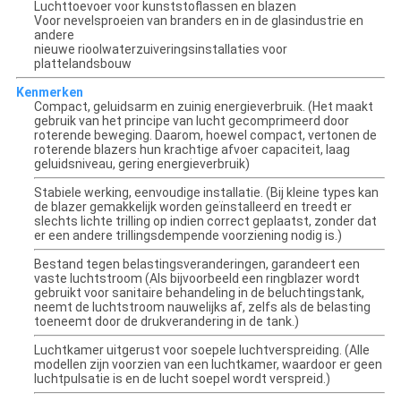
Luchttoevoer voor kunststoflassen en blazen
Voor nevelsproeien van branders en in de glasindustrie en
andere
nieuwe rioolwaterzuiveringsinstallaties voor
plattelandsbouw
Kenmerken
Compact, geluidsarm en zuinig energieverbruik. (Het maakt
gebruik van het principe van lucht gecomprimeerd door
roterende beweging. Daarom, hoewel compact, vertonen de
roterende blazers hun krachtige afvoer capaciteit, laag
geluidsniveau, gering energieverbruik)
Stabiele werking, eenvoudige installatie. (Bij kleine types kan
de blazer gemakkelijk worden geïnstalleerd en treedt er
slechts lichte trilling op indien correct geplaatst, zonder dat
er een andere trillingsdempende voorziening nodig is.)
Bestand tegen belastingsveranderingen, garandeert een
vaste luchtstroom (Als bijvoorbeeld een ringblazer wordt
gebruikt voor sanitaire behandeling in de beluchtingstank,
neemt de luchtstroom nauwelijks af, zelfs als de belasting
toeneemt door de drukverandering in de tank.)
Luchtkamer uitgerust voor soepele luchtverspreiding. (Alle
modellen zijn voorzien van een luchtkamer, waardoor er geen
luchtpulsatie is en de lucht soepel wordt verspreid.)