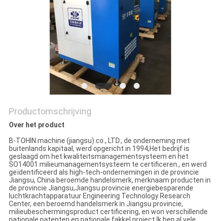
PRIVACY
POLICY
Productomschrijving
Over het product
B-TOHIN machine (jiangsu) co., LTD., de onderneming met
buitenlands kapitaal, werd opgericht in 1994,Het bedrijf is
geslaagd om het kwaliteitsmanagementsysteem en het
SO14001 milieumanagementsysteem te certificeren., en werd
geïdentificeerd als high-tech-ondernemingen in de provincie
Jiangsu, China beroemde handelsmerk, merknaam producten in
de provincie Jiangsu,Jiangsu provincie energiebesparende
luchtkrachtapparatuur Engineering Technology Research
Center, een beroemd handelsmerk in Jiangsu provincie,
milieubeschermingsproduct certificering, en won verschillende
nationale patenten en nationale fakkel project.Ik ben al vele