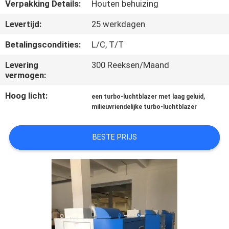
KWALITEITSCONTROLE
Verpakking Details:
Houten behuizing
Levertijd:
25 werkdagen
CONTACTEER
Betalingscondities:
L/C, T/T
ONS
Levering
300 Reeksen/Maand
vermogen:
VERZOEK
Hoog licht:
,
een turbo-luchtblazer met laag geluid
OM EEN
milieuvriendelijke turbo-luchtblazer
CITAAT
BESTE PRIJS
COMPANY
NEWS
SITEMAP