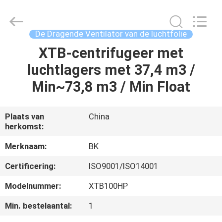
B-
Tohin
Machine
(Jiangsu)
Co.,
De Dragende Ventilator van de luchtfolie
Ltd..
All
XTB-centrifugeer met
HUIS
Rights
Reserved.
luchtlagers met 37,4 m3 /
PRODUCTEN
Min~73,8 m3 / Min Float
VIDEOS
Plaats van
China
herkomst:
ONGEVEER
Merknaam:
BK
ONS
Certificering:
ISO9001/ISO14001
Modelnummer:
XTB100HP
FABRIEKSREIS
Min. bestelaantal:
1