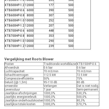
XTB500HP-1.2
12000
177
500
XTB600HP-0.6
6000
390
500
XTB600HP-0.8
8000
307
500
XTB600HP-1.0
10000
252
500
XTB600HP-1.2
12000
207
500
XTB700HP-0.6
6000
448
500
XTB700HP-0.8
8000
353
500
XTB700HP-1.0
10000
290
500
XTB700HP-1.2
12000
239
500
Vergelijking met Roots Blower
Posten
Traditionele wortelblazer
XTB150HP-0.6
Afvoerdruk
0.6 bar
0.6 bar
Luchtcapaciteit
70 m3/min
70 m3/min
Schachtvermogen
112.5 kW
72.5 kW
Compressie-efficiëntie
50%
75%
Geluid ((@ 1,5m)
95-110 dB
80 dB
smeerolie
Verlangen
Dat is niet nodig.
Levensduur
7 jaar
Semi-permanent
Jaarlijkse afschrijvingen
1000,0%
530,3%
Jaarlijks energieverbruik
1000,0%
500,0%
Jaarlijkse onderhoudskosten
1000,0%
80,3%
Jaarlijkse totale kosten
1000,0%
570,7%