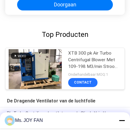
Doorgaan
Top Producten
XTB 300 pk Air Turbo
Centrifugal Blower Met
109-198 M3/min Stroom
en 1480 kg
Onderhandelbaar MOQ:1
CONTACT
De Dragende Ventilator van de luchtfolie
Plc Turbo Centrifugaalventilator van de Olie de Vrije Hoge
snelheid 60KPA
Ms. JOY FAN
Centrifugeerblazer met air turbo-ophanging