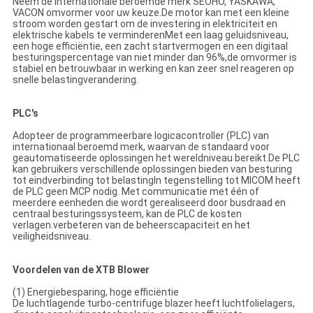
Neem de internationale beroemde merk SEOHO, YASKAWA,
VACON omvormer voor uw keuze.De motor kan met een kleine
stroom worden gestart om de investering in elektriciteit en
elektrische kabels te verminderenMet een laag geluidsniveau,
een hoge efficiëntie, een zacht startvermogen en een digitaal
besturingspercentage van niet minder dan 96%,de omvormer is
stabiel en betrouwbaar in werking en kan zeer snel reageren op
snelle belastingverandering.
PLC's
Adopteer de programmeerbare logicacontroller (PLC) van
internationaal beroemd merk, waarvan de standaard voor
geautomatiseerde oplossingen het wereldniveau bereikt.De PLC
kan gebruikers verschillende oplossingen bieden van besturing
tot eindverbinding tot belastingIn tegenstelling tot MICOM heeft
de PLC geen MCP nodig. Met communicatie met één of
meerdere eenheden die wordt gerealiseerd door busdraad en
centraal besturingssysteem, kan de PLC de kosten
verlagen.verbeteren van de beheerscapaciteit en het
veiligheidsniveau.
Voordelen van de XTB Blower
(1) Energiebesparing, hoge efficiëntie
De luchtlagende turbo-centrifuge blazer heeft luchtfolielagers,