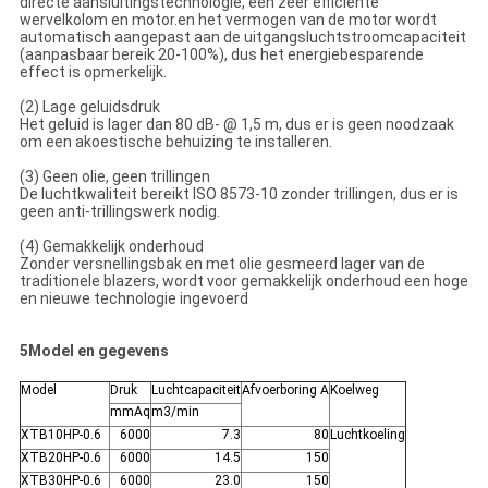
directe aansluitingstechnologie, een zeer efficiënte
wervelkolom en motor.en het vermogen van de motor wordt
automatisch aangepast aan de uitgangsluchtstroomcapaciteit
(aanpasbaar bereik 20-100%), dus het energiebesparende
effect is opmerkelijk.
(2) Lage geluidsdruk
Het geluid is lager dan 80 dB- @ 1,5 m, dus er is geen noodzaak
om een akoestische behuizing te installeren.
(3) Geen olie, geen trillingen
De luchtkwaliteit bereikt ISO 8573-10 zonder trillingen, dus er is
geen anti-trillingswerk nodig.
(4) Gemakkelijk onderhoud
Zonder versnellingsbak en met olie gesmeerd lager van de
traditionele blazers, wordt voor gemakkelijk onderhoud een hoge
en nieuwe technologie ingevoerd
5Model en gegevens
Model
Druk
Luchtcapaciteit
Afvoerboring A
Koelweg
mmAq
m3/min
XTB10HP-0.6
6000
7.3
80
Luchtkoeling
XTB20HP-0.6
6000
14.5
150
XTB30HP-0.6
6000
23.0
150