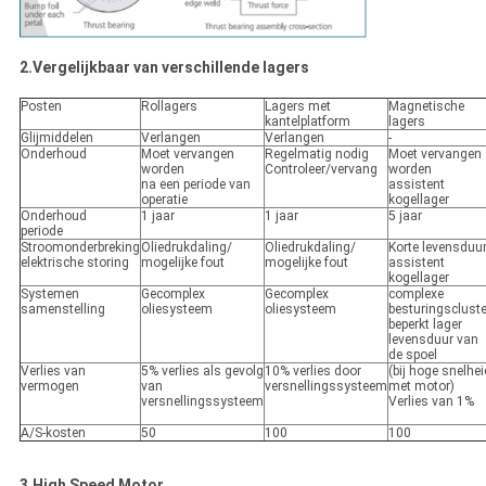
2.Vergelijkbaar van verschillende lagers
Posten
Rollagers
Lagers met
Magnetische
kantelplatform
lagers
Glijmiddelen
Verlangen
Verlangen
-
Onderhoud
Moet vervangen
Regelmatig nodig
Moet vervangen
worden
Controleer/vervang
worden
na een periode van
assistent
operatie
kogellager
Onderhoud
1 jaar
1 jaar
5 jaar
periode
Stroomonderbreking
Oliedrukdaling/
Oliedrukdaling/
Korte levensduu
elektrische storing
mogelijke fout
mogelijke fout
assistent
kogellager
Systemen
Gecomplex
Gecomplex
complexe
samenstelling
oliesysteem
oliesysteem
besturingscluste
beperkt lager
levensduur van
de spoel
Verlies van
5% verlies als gevolg
10% verlies door
(bij hoge snelhei
vermogen
van
versnellingssysteem
met motor)
versnellingssysteem
Verlies van 1%
A/S-kosten
50
100
100
3.High Speed Motor