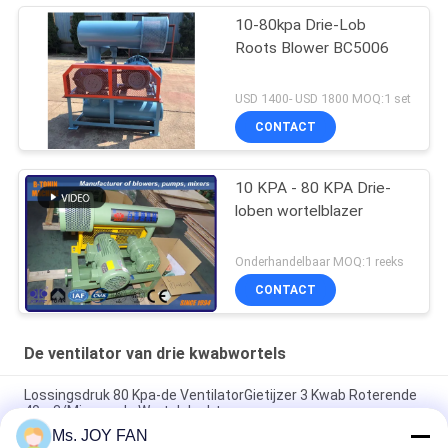
10-80kpa Drie-Lob
Roots Blower BC5006
USD 1400- USD 1800 MOQ:1 set
CONTACT
10 KPA - 80 KPA Drie-
loben wortelblazer
Onderhandelbaar MOQ:1 reeks
CONTACT
De ventilator van drie kwabwortels
Lossingsdruk 80 Kpa-de VentilatorGietijzer 3 Kwab Roterende
40m3/Min van de Wortelslucht
Ms. JOY FAN