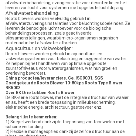
afvalwaterbehandeling, ozongeneratie voor desinfectie en het
leveren van lucht voor systemen met opgeloste luchtdrijving.
Afvalwaterbehandeling:
Roots blowers worden veelvuldig gebruikt in
afvalwaterzuiveringsinstallaties voor beluchtingsdoeleinden. Ze
leveren de benodigde luchttoevoer voor de biologische
behandelingsprocessen, zoals geactiveerde
slibsamenstellingen, waarbij micro-organismen organisch
materiaal in het afvalwater afbreken.
Aquacultuur en viskwekerijen:
Roots blowers worden gebruikt in aquacultuur- en
viskwekerijsystemen voor beluchting en oxygenatie van water.
Ze helpen bij het handhaven van optimale opgeloste
zuurstofniveaus voor waterorganismen, wat hun groei en
overleving bevordert.
China producten/leveranciers. Ce, ISO9001, SGS
Goedgekeurde Roots Blower 10-80kpa Roots Type Blower
BK5003
Over BK Drie Lobben Roots Blower
De BK-serie roots blower, met de integrale structuur van waaier
en as, heeft een brede toepassing in milieubescherming,
elektrische energie, architectuur, gastoevoer enz.
Belangrijkste kenmerken:
1) Soepel werkend dankzij de toepassing van tandwielen met
schuine vertanding.
2) Flexibele montageopties dankzij dezelfde structuur aan de