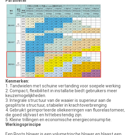
Parameter
Kenmerken:
1. Tandwielen met schuine vertanding voor soepele werking
2. Compact, flexibiliteit in installatie biedt gebruikers meer
keuzemogelijkheden.
3. Integrale structuur van de waaier is superieur aan de
gesplitste structuur, stabieler in krachtoverbrenging
4. Gebruikt geïmporteerde oliekeerringen van fluorelastomeer,
die goed slijtvast en hittebestendig zijn.
5. Kleine trillingen en economische energieconsumptie.
Werkingsprincipe
Een Roots blower is een volumetrische blower en blaast een