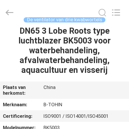
B-
Tohin
Machine
(Jiangsu)
Co.,
De ventilator van drie kwabwortels
Ltd..
All
DN65 3 Lobe Roots type
HUIS
Rights
Reserved.
luchtblazer BK5003 voor
PRODUCTEN
waterbehandeling,
afvalwaterbehandeling,
VIDEOS
aquacultuur en visserij
ONGEVEER
Plaats van
China
herkomst:
ONS
Merknaam:
B-TOHIN
FABRIEKSREIS
Certificering:
ISO9001 / ISO14001/ISO45001
Modelnummer:
BK5003