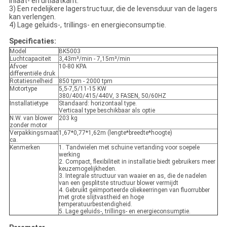
inlaat- en uitlaatkant.
3) Een redelijkere lagerstructuur, die de levensduur van de lagers
kan verlengen.
4) Lage geluids-, trillings- en energieconsumptie.
Specificaties:
Model
BK5003
Luchtcapaciteit
3,43m³/min - 7,15m³/min
Afvoer
10-80 KPA
differentiële druk
Rotatiesnelheid
850 tpm - 2000 tpm
Motortype
5,5-7,5/11-15 KW
380/400/415/440V, 3 FASEN, 50/60HZ
Installatietype
Standaard: horizontaal type.
Verticaal type beschikbaar als optie
N.W. van blower
203 kg
zonder motor
Verpakkingsmaat
1,67*0,77*1,62m (lengte*breedte*hoogte)
ca.
Kenmerken
1. Tandwielen met schuine vertanding voor soepele
werking
2. Compact, flexibiliteit in installatie biedt gebruikers meer
keuzemogelijkheden.
3. Integrale structuur van waaier en as, die de nadelen
van een gesplitste structuur blower vermijdt
4. Gebruikt geïmporteerde oliekeerringen van fluorrubber
met grote slijtvastheid en hoge
temperatuurbestendigheid.
5. Lage geluids-, trillings- en energieconsumptie.