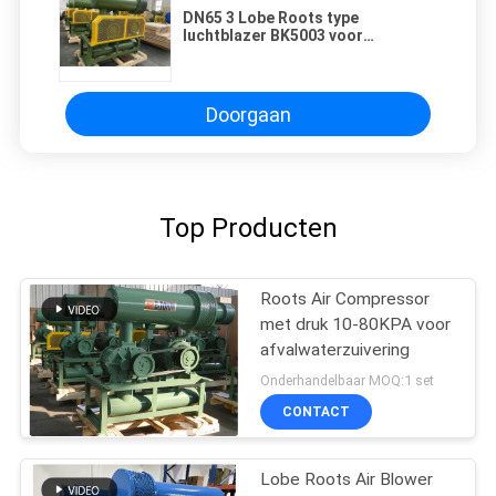
DN65 3 Lobe Roots type
luchtblazer BK5003 voor
waterbehandeling,
afvalwaterbehandeling,
aquacultuur en visserij
Doorgaan
Top Producten
Roots Air Compressor
met druk 10-80KPA voor
afvalwaterzuivering
Onderhandelbaar MOQ:1 set
CONTACT
Lobe Roots Air Blower