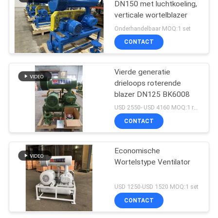
DN150 met luchtkoeling,
verticale wortelblazer
Onderhandelbaar MOQ:1 set
CONTACT
Vierde generatie
drieloops roterende
blazer DN125 BK6008
USD 2550- USD 4160 MOQ:1 reeks
CONTACT
Economische
Wortelstype Ventilator
USD 1250-USD 1520 MOQ:1 set
CONTACT