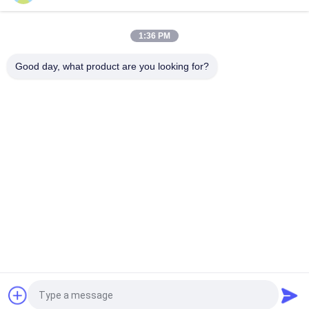
10" 80kpa 71.52m3/Min 132kw gietijzeren drie-loben
wortelblazer
1:36 PM
DN200 het water koelde de Ventilator maximumdruk 100KPA
van Drie Kwabwortels
Good day, what product are you looking for?
populaire categorieën
Alle
De Ventilator Van 
De Ventilator Van 
Drie Kwabwortels
Hoge Drukwortels
Ventilator Van De 
De Ventilator Van 
Wortels De 
De Wortelslucht
Roterende Kwab
Roterende 
De Vacuümpomp 
Luchtventilator
Van De 
Wortelsventilator
Enige Stadium 
Meertrappige 
Centrifugaalventilators
Centrifugaalventilator
Vraag een offerte aan