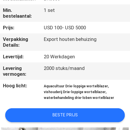
KWALITEITSCONTROLE
Min.
1 set
bestelaantal:
CONTACTEER
Prijs:
USD 100- USD 5000
ONS
Verpakking
Export houten behuizing
Details:
VERZOEK
Levertijd:
20 Werkdagen
OM EEN
CITAAT
Levering
2000 stuks/maand
vermogen:
Hoog licht:
,
COMPANY
Aquacultuur Drie-loppige wortelblazer
,
vishouderij Drie-loppige wortelblazer
NEWS
waterbehandeling drie-loben wortelblazer
SITEMAP
BESTE PRIJS