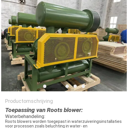
PRIVACY
POLICY
Productomschrijving
Toepassing van Roots blower:
Waterbehandeling:
Roots blowers worden toegepast in waterzuiveringsinstallaties
voor processen zoals beluchting in water- en