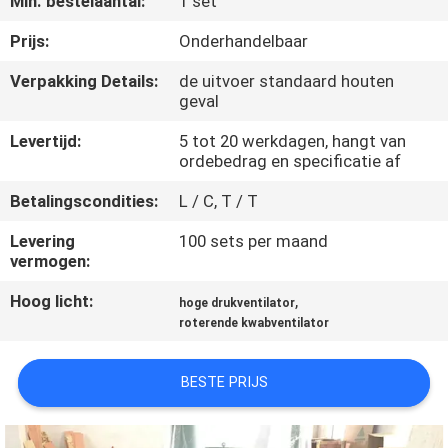
Min. bestelaantal:
1 set
KWALITEITSCONTROLE
Prijs:
Onderhandelbaar
CONTACTEER
Verpakking Details:
de uitvoer standaard houten
geval
ONS
Levertijd:
5 tot 20 werkdagen, hangt van
ordebedrag en specificatie af
VERZOEK
OM EEN
Betalingscondities:
L / C, T / T
CITAAT
Levering
100 sets per maand
vermogen:
COMPANY
Hoog licht:
,
hoge drukventilator
roterende kwabventilator
NEWS
BESTE PRIJS
SITEMAP