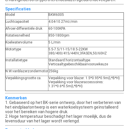
Specificaties
Model
BKW6005
Luchtcapaciteit
4.04-10.27m
/min
3
Afvoer-differentiële druk
60-100KPA
Rotatiesnelheid
850-1800rpm
Koelwatervolume
5 L/min
Motortype
5.5-7.5/11-15/18.5-22KW
380/400/415/440V,3FASEN,50/60HZ
Installatietype
Standaard:horizontaaltype.
Verticaaltypebeschikbaarvooruwkeuze
N.W.vanblazerzondermotor
256kg
Verpakkingsgrootte ca.
Verpakking voor blazer: 1.5*0.95*0.9m(L*B*H)
Verpakking voor blazeraccessoires:
1.31*0.6*0.5m(L*B*H)
Kenmerken
1. Gebaseerd op het BK-serie ontwerp, door het verbeteren van
het eindplaatontwerp is een waterkoelsysteem geïnstalleerd
voor het bereiken van hogere druk.
2. Hoge temperatuur beschadigt het lager moeilijk, dus de
levensduur van het lager wordt verlengd.