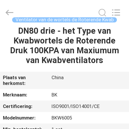
B-
Tohin
Machine
(Jiangsu)
Co.,
Ventilator van de wortels de Roterende Kwab
Ltd..
All
DN80 drie - het Type van
HUIS
Rights
Reserved.
Kwabwortels de Roterende
PRODUCTEN
Druk 100KPA van Maxiumum
van Kwabventilators
VIDEOS
Plaats van
China
herkomst:
ONGEVEER
ONS
Merknaam:
BK
Certificering:
ISO9001/ISO14001/CE
FABRIEKSREIS
Modelnummer:
BKW6005