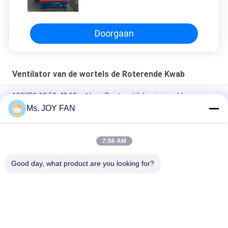
100KPA van Maxiumum van
Kwabventilators
Doorgaan
Ventilator van de wortels de Roterende Kwab
100KPA 19.59-42.18 m³/min Roots-stijl draaizuigerblower
Ms. JOY FAN
Gietijzer Hoge Capaciteit 3600m3/Roterende de
Kwabventilator van Uurwortels
7:56 AM
DN150 Roots draaizuiger blower hogedruk roots
pneumatische blower
Good day, what product are you looking for?
populaire categorieën
Alle
De Ventilator Van 
De Ventilator Van 
Drie Kwabwortels
Hoge Drukwortels