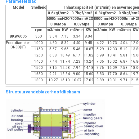
Parameterblad
Model
Snelheid
Inlaatcapaciteit (m3/min) en asvermogen
0.6kgf/cm
2
0.7kgf/cm
2
0.8kgf/cm
2
0.9kgf/cm
6000mmH
2
O
7000mmH
2
O
8000mmH
2
O
9000mmH
2
0.06Mpa
0.07Mpa
0.08Mpa
0.09Mpa
rpm
m
3
/min
KW
m
3
/min
KW
m
3
/min
KW
m
3
/min
KW
BKW6005
850
3.54
7.13
3.34
8.04
Poortdiameter:
1000
4.60
8.39
4.40
9.45
4.22
10.73
4.04
12.0
DN80(3")
1150
5.67
9.65
5.46
10.87
5.29
12.33
5.10
13.8
1250
6.38
10.49
6.17
11.82
5.99
13.41
5.81
15.0
1400
7.44
11.74
7.23
13.24
7.06
15.02
6.87
16.8
1500
8.15
12.58
7.94
14.18
7.76
16.09
7.58
18.0
1650
9.21
13.84
9.00
15.60
8.83
17.70
8.64
19.7
1800
10.27
15.10
10.07
17.02
9.89
19.31
9.71
21.5
Structuurvandeblazerhoofdlichaam