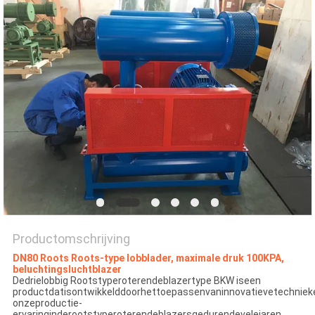
PRIVACY
POLICY
Productomschrijving
DN80 Roots Roots-type lobblader, maximale druk 100KPA,
beluchtingsluchtblazer
Dedrielobbig Rootstyperoterendeblazertype BKW iseen
productdatisontwikkelddoorhettoepassenvaninnovatievetechnie
onzeproductie-
ervaringinderootstyperoterendeblazersgedurendevelejaren.