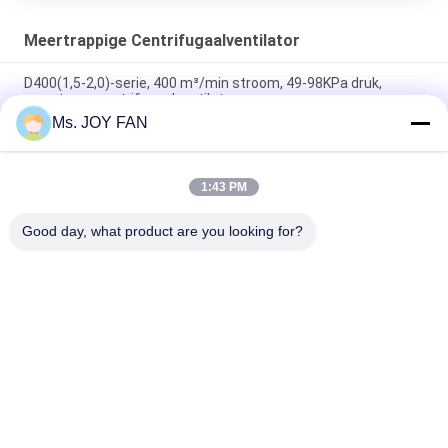
Meertrappige Centrifugaalventilator
D400(1,5-2,0)-serie, 400 m³/min stroom, 49-98KPa druk,
meertraps centrifugaalventilator
Ms. JOY FAN
D300(1.5-2.0) Serie, 300 m3/min Stroom, temperatuur 20°C. ,
Centrifugeerblazer met meerdere fasen
1:43 PM
D250-serie 250 m3/min Inlaatstroomkoppeling Transmissie
Meerstadium Milieubescherming Centrifugal Blower
Good day, what product are you looking for?
populaire categorieën
Alle
De Ventilator Van 
De Ventilator Van 
Drie Kwabwortels
Hoge Drukwortels
Ventilator Van De 
De Ventilator Van 
Wortels De 
De Wortelslucht
Roterende Kwab
Roterende 
De Vacuümpomp 