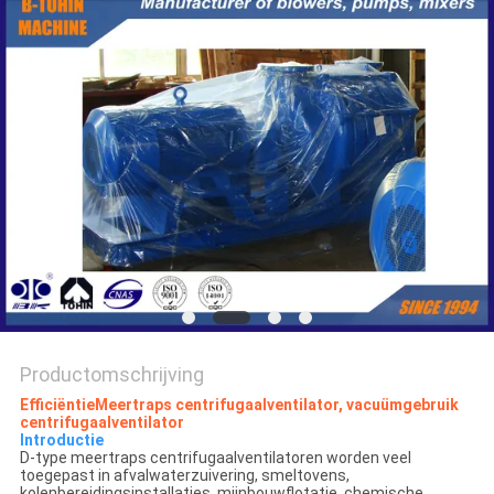
PRIVACY
POLICY
Productomschrijving
E
fficiëntie
Meertraps centrifugaalventilator, vacuümgebruik
centrifugaalventilator
Introductie
D-type meertraps centrifugaalventilatoren worden veel
toegepast in afvalwaterzuivering, smeltovens,
kolenbereidingsinstallaties, mijnbouwflotatie, chemische