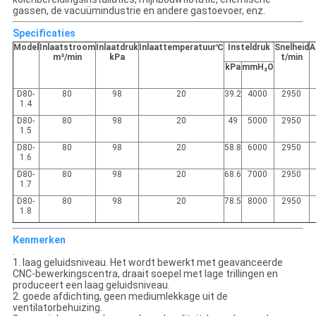
gassen, de vacuümindustrie en andere gastoevoer, enz.
Specificaties
Model
Inlaatstroom
Inlaatdruk
Inlaattemperatuur℃
Insteldruk
Snelheid
A
m³/min
kPa
t/min
kPa
mmH₂O
D80-
80
98
20
39.2
4000
2950
1.4
D80-
80
98
20
49
5000
2950
1.5
D80-
80
98
20
58.8
6000
2950
1.6
D80-
80
98
20
68.6
7000
2950
1.7
D80-
80
98
20
78.5
8000
2950
1.8
Kenmerken
.
1. laag geluidsniveau. Het wordt bewerkt met geavanceerde
CNC-bewerkingscentra, draait soepel met lage trillingen en
produceert een laag geluidsniveau.
2. goede afdichting, geen mediumlekkage uit de
ventilatorbehuizing.