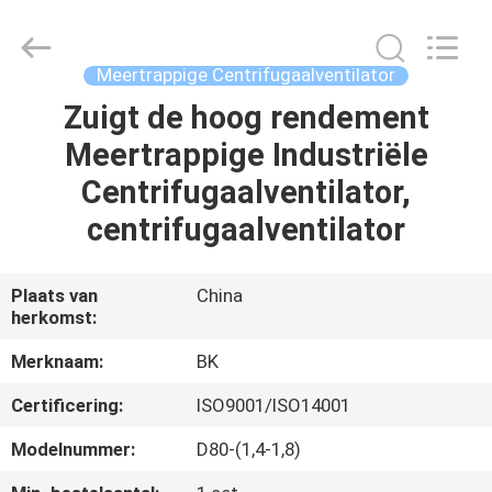
B-
Tohin
Machine
(Jiangsu)
Co.,
Meertrappige Centrifugaalventilator
Ltd..
All
Zuigt de hoog rendement
HUIS
Rights
Reserved.
Meertrappige Industriële
PRODUCTEN
Centrifugaalventilator,
centrifugaalventilator
VIDEOS
Plaats van
China
herkomst:
ONGEVEER
ONS
Merknaam:
BK
Certificering:
ISO9001/ISO14001
FABRIEKSREIS
Modelnummer:
D80-(1,4-1,8)