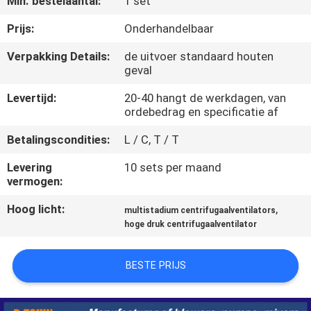
Min. bestelaantal:
1 set
KWALITEITSCONTROLE
Prijs:
Onderhandelbaar
CONTACTEER
Verpakking Details:
de uitvoer standaard houten
geval
ONS
Levertijd:
20-40 hangt de werkdagen, van
ordebedrag en specificatie af
VERZOEK
OM EEN
Betalingscondities:
L / C, T / T
CITAAT
Levering
10 sets per maand
vermogen:
COMPANY
Hoog licht:
,
multistadium centrifugaalventilators
hoge druk centrifugaalventilator
NEWS
BESTE PRIJS
SITEMAP